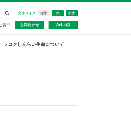
文字サイズ
標準
大
特大
ご質問
お問合わせ
Web約款
フコクしんらい生命について